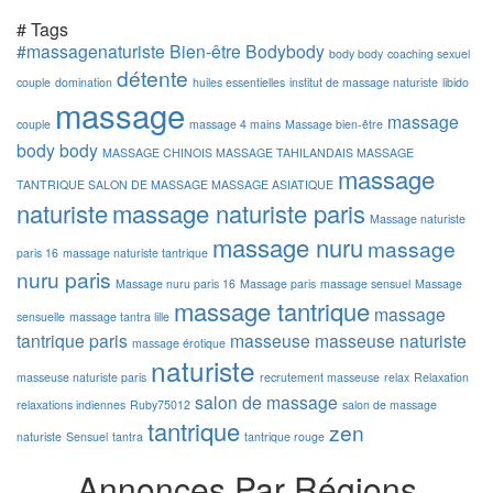
# Tags
#massagenaturiste
Bien-être
Bodybody
body body
coaching sexuel
détente
couple
domination
huiles essentielles
institut de massage naturiste
libido
massage
massage
couple
massage 4 mains
Massage bien-être
body body
MASSAGE CHINOIS MASSAGE TAHILANDAIS MASSAGE
massage
TANTRIQUE SALON DE MASSAGE MASSAGE ASIATIQUE
naturiste
massage naturiste paris
Massage naturiste
massage nuru
massage
paris 16
massage naturiste tantrique
nuru paris
Massage nuru paris 16
Massage paris
massage sensuel
Massage
massage tantrique
massage
sensuelle
massage tantra lille
tantrique paris
masseuse
masseuse naturiste
massage érotique
naturiste
masseuse naturiste paris
recrutement masseuse
relax
Relaxation
salon de massage
relaxations indiennes
Ruby75012
salon de massage
tantrique
zen
naturiste
Sensuel
tantra
tantrique rouge
Annonces
Par
Régions