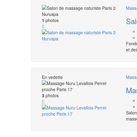
Massa
Sal
1
photos
Fondé
et de
En vedette
Massa
Mas
3
photos
Salon
masse