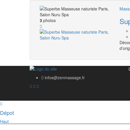
Massa
Sup
3
photos
Décou
d’ori
infos@zenmassage.fr
Dépot
Haut