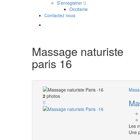
S’enregistrer
Occitanie
Contactez nous
Massage naturiste
paris 16
Massa
2
photos
Mas
Les m
Une p