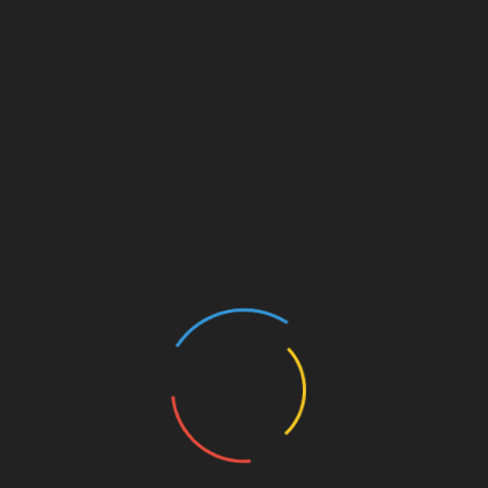
ue, je vous propose de venir découvrir toute mon expérience dans
, plusieurs massages à vous faire ressentir. Massage, californien
e, body, body, réciproque Massage, 4mains Merci de m’appeler 06
aisir de vous renseigner. Cordialement a bientôt.
Prix ​​sur appel
Tantrique, sensuel
pendante reçoit