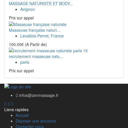
MASSAGE NATURISTE ET BODY...
Avignon
Prix ​​sur appel
Masseuse française naturi...
Levallois-Perret, France
100.00€
(A Partir de)
recrutement masseuse natu...
paris
Prix ​​sur appel
infos@zenmassage.fr
Liens rapides
Accueil
Déposer une annonce
Contactez nous