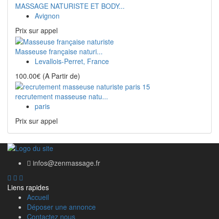
MASSAGE NATURISTE ET BODY...
Avignon
Prix ​​sur appel
Masseuse française naturi...
Levallois-Perret, France
100.00€
(A Partir de)
recrutement masseuse natu...
paris
Prix ​​sur appel
infos@zenmassage.fr
Liens rapides
Accueil
Déposer une annonce
Contactez nous