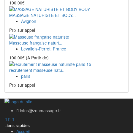
100.00€
MASSAGE NATURISTE ET BODY...
Avignon
Prix ​​sur appel
Masseuse française naturi...
Levallois-Perret, France
100.00€
(A Partir de)
recrutement masseuse natu...
paris
Prix ​​sur appel
infos@zenmassage.fr
Liens rapides
Accueil