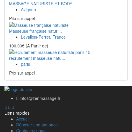
MASSAGE NATURISTE ET BODY...
Avignon
Prix ​​sur appel
Masseuse française naturi...
Levallois-Perret, France
100.00€
(A Partir de)
recrutement masseuse natu...
paris
Prix ​​sur appel
infos@zenmassage.fr
Liens rapides
Accueil
Déposer une annonce
Contactez nous