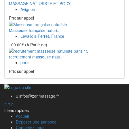
MASSAGE NATURISTE ET BODY...
Avignon
Prix ​​sur appel
Masseuse française naturi...
Levallois-Perret, France
100.00€
(A Partir de)
recrutement masseuse natu...
paris
Prix ​​sur appel
infos@zenmassage.fr
Liens rapides
Accueil
Déposer une annonce
Contactez nous