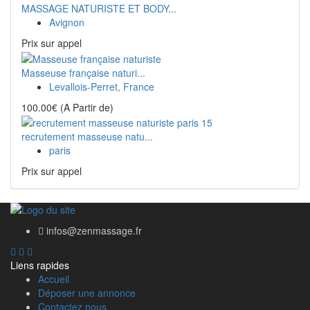
MASSAGE NATURISTE ET BODY...
Avignon
Prix ​​sur appel
Masseuse française naturi...
Levallois-Perret, France
100.00€
(A Partir de)
recrutement masseuse natu...
paris
Prix ​​sur appel
infos@zenmassage.fr
Liens rapides
Accueil
Déposer une annonce
Contactez nous