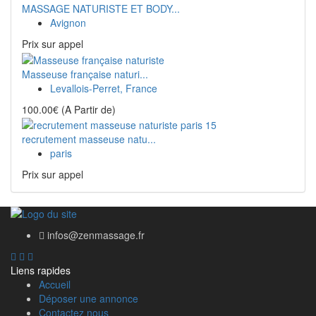
MASSAGE NATURISTE ET BODY...
Avignon
Prix ​​sur appel
Masseuse française naturi...
Levallois-Perret, France
100.00€
(A Partir de)
recrutement masseuse natu...
paris
Prix ​​sur appel
infos@zenmassage.fr
Liens rapides
Accueil
Déposer une annonce
Contactez nous