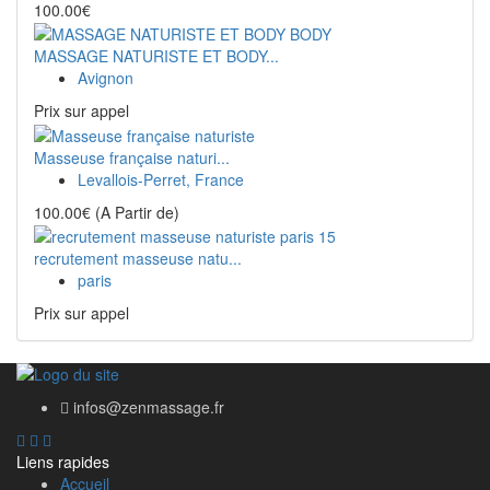
100.00€
MASSAGE NATURISTE ET BODY...
Avignon
Prix ​​sur appel
Masseuse française naturi...
Levallois-Perret, France
100.00€
(A Partir de)
recrutement masseuse natu...
paris
Prix ​​sur appel
infos@zenmassage.fr
Liens rapides
Accueil