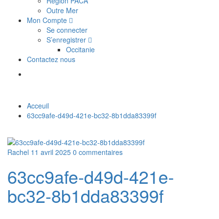
Région PACA
Outre Mer
Mon Compte
Se connecter
S’enregistrer
Occitanie
Contactez nous
Acceuil
63cc9afe-d49d-421e-bc32-8b1dda83399f
Rachel
11 avril 2025
0 commentaires
63cc9afe-d49d-421e-
bc32-8b1dda83399f