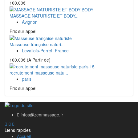
100.00€
MASSAGE NATURISTE ET BODY...
Avignon
Prix ​​sur appel
Masseuse française naturi...
Levallois-Perret, France
100.00€
(A Partir de)
recrutement masseuse natu...
paris
Prix ​​sur appel
infos@zenmassage.fr
Liens rapides
Accueil