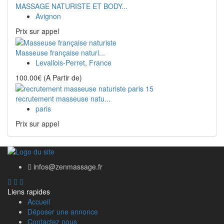
MASSAGE NATURISTE ET BODY...
Avignon
Prix ​​sur appel
Masseuse française naturi...
Levallois-Perret, France
100.00€
(A Partir de)
recrutement masseuse natu...
paris
Prix ​​sur appel
infos@zenmassage.fr
Liens rapides
Accueil
Déposer une annonce
Contactez nous