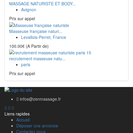
MASSAGE NATURISTE ET BODY...
Avignon
Prix ​​sur appel
Masseuse française naturi...
Levallois-Perret, France
100.00€
(A Partir de)
recrutement masseuse natu...
paris
Prix ​​sur appel
infos@zenmassage.fr
Liens rapides
Accueil
Déposer une annonce
Contactez nous