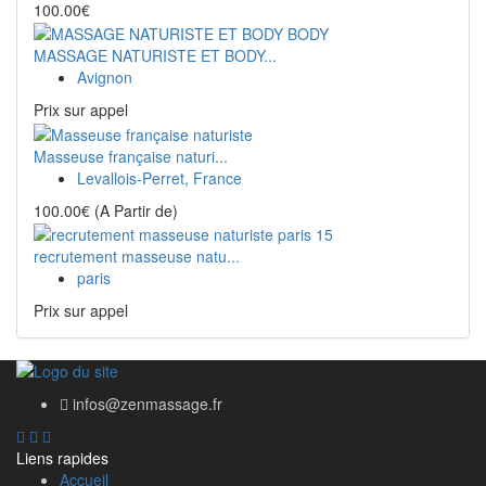
100.00€
MASSAGE NATURISTE ET BODY...
Avignon
Prix ​​sur appel
Masseuse française naturi...
Levallois-Perret, France
100.00€
(A Partir de)
recrutement masseuse natu...
paris
Prix ​​sur appel
infos@zenmassage.fr
Liens rapides
Accueil