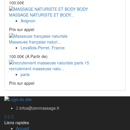
100.00€
MASSAGE NATURISTE ET BODY...
Avignon
Prix ​​sur appel
Masseuse française naturi...
Levallois-Perret, France
100.00€
(A Partir de)
recrutement masseuse natu...
paris
Prix ​​sur appel
infos@zenmassage.fr
Liens rapides
Accueil