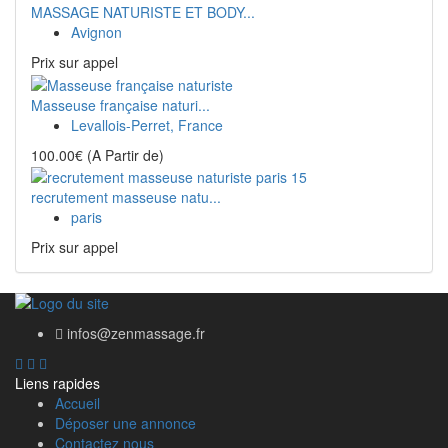
MASSAGE NATURISTE ET BODY...
Avignon
Prix ​​sur appel
Masseuse française naturi...
Levallois-Perret, France
100.00€
(A Partir de)
recrutement masseuse natu...
paris
Prix ​​sur appel
infos@zenmassage.fr
Liens rapides
Accueil
Déposer une annonce
Contactez nous