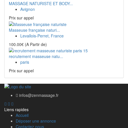
MASSAGE NATURISTE ET BODY...
Avignon
Prix ​​sur appel
Masseuse française naturi...
Levallois-Perret, France
100.00€
(A Partir de)
recrutement masseuse natu...
paris
Prix ​​sur appel
infos@zenmassage.fr
Liens rapides
Accueil
Déposer une annonce
Contactez nous