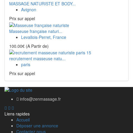
MASSAGE NATURISTE ET BODY...
Avignon
Prix ​​sur appel
Masseuse française naturi...
Levallois-Perret, France
100.00€
(A Partir de)
recrutement masseuse natu...
paris
Prix ​​sur appel
infos@zenmassage.fr
Liens rapides
Accueil
Déposer une annonce
Contactez nous