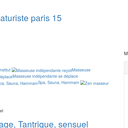
turiste paris 15
M
stitut
Masseuse
Masseuse indépendante se déplace
Spa, Sauna, Hammam
pel
ge, Tantrique, sensuel