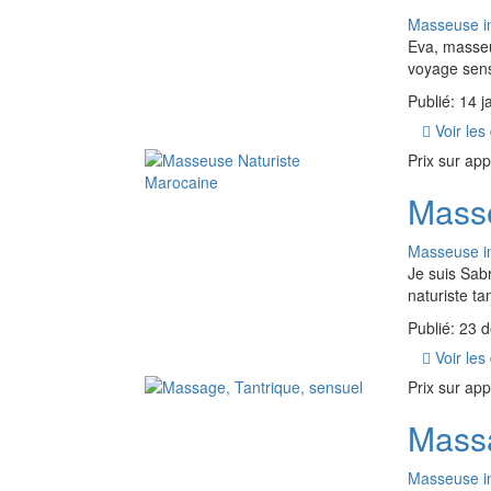
Masseuse i
Eva, masseu
voyage sensu
Publié: 14 j
Voir les 
Prix ​​sur ap
Masse
Masseuse i
Je suis Sab
naturiste tan
Publié: 23
Voir les 
Prix ​​sur ap
Massa
Masseuse i