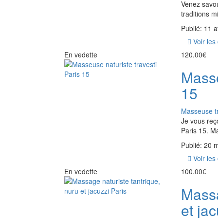
Venez savour
traditions m
Publié: 11 a
Voir les 
En vedette
120.00€
Masse
15
Masseuse tr
Je vous reç
Paris 15. Ma
Publié: 20 
Voir les 
En vedette
100.00€
Massa
et jac