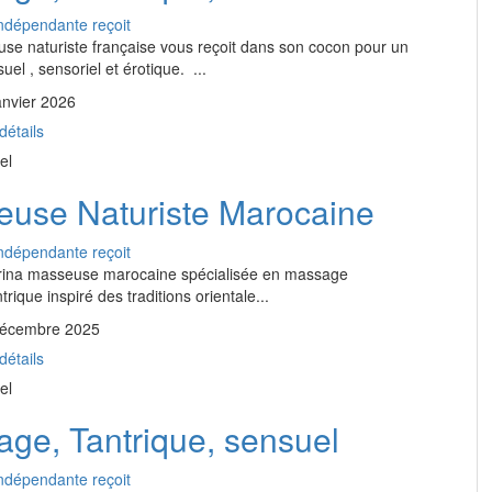
ndépendante reçoit
se naturiste française vous reçoit dans son cocon pour un
el , sensoriel et érotique. ...
anvier 2026
détails
pel
use Naturiste Marocaine
ndépendante reçoit
rina masseuse marocaine spécialisée en massage
trique inspiré des traditions orientale...
 décembre 2025
détails
pel
ge, Tantrique, sensuel
ndépendante reçoit