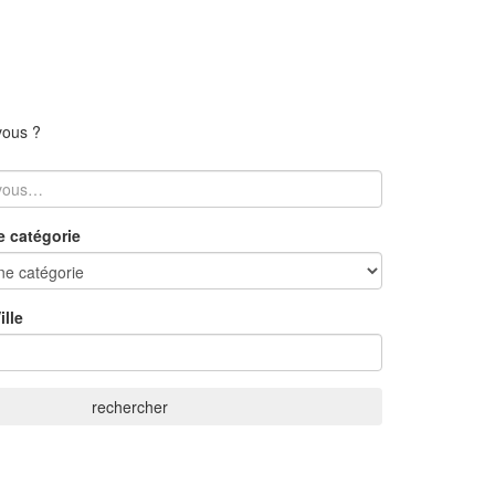
vous ?
e catégorie
lle
rechercher